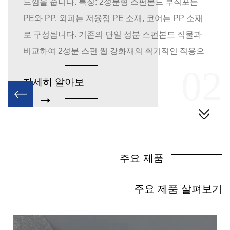
느낌을 줍니다. 특징: 2성분형 스펀본드 부직포는
PE와 PP, 외피는 저융점 PE 소재, 코어는 PP 소재
로 구성됩니다. 기존의 단일 성분 스펀본드 직물과
비교하여 2성분 스펀 웹 강화재의 획기적인 적용으
로 더 나은 열 접착 강도를 보장합니다. 친수성 처리
1
02
자세히 알아보
로 친수성과 통기성이 뛰어나 실크처럼 부드럽고
기
편안한 느낌을 줍니다. 무게: 10gsm-100gsm 폭 : 최
대 1.6m 색상 : 고객의 요청에 따라 용량：10톤/일
특별 대우: 친수성, 자외선 차단, 슈퍼소프트 신청:
위생 : 아기 기저귀 밑판 및 허리, 식품 포장 등
주요 제품
PET/PE 2성분 스펀본드 부직포 폴리에스터(PET)
와 폴리에틸렌(PE)을 스펀본드 공정을 통해 만들어
주요 제품 살펴보기
두 소재의 장점을 결합한 제품입니다. PET는 강도
와 내열성이 우수하고 PE는 부드러움과 저융점 특