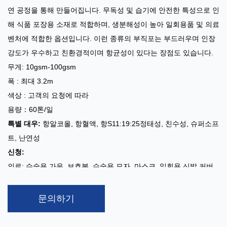
연 공정을 통해 만들어집니다. 무독성 및 습기에 안전한 특성으로 인
해 식품 포장용 소재로 적합하며, 생분해성이 높아 일회용품 및 의료
벤처에 적합한 옵션입니다. 이런 종류의 부직포는 부드러우며 인장
강도가 우수하고 친환경적이며 항균성이 있다는 장점도 있습니다.
무게: 10gsm-100gsm
폭 : 최대 3.2m
색상 : 고객의 요청에 따라
용량：60톤/일
특별 대우:
항알코올, 항혈액, 항s11:19:25정태성, 친수성, 슈퍼소프
트, 난연성
신청:
의료: 수술용 가운, 보호복, 수술용 모자, 마스크, 일회용 신발 커버,
일회용 매트리스 등
위생용품: 유아용 및 성인용 기저귀, 여성 위생용품, 생리대 등
문의하기
기타 분야: 의류, 홈퍼니싱, 포장, 산업, 농업 등
S/SS/SSS 폴리프로필렌(PP) 스펀본드 부직포
다양한 층의 스펀본