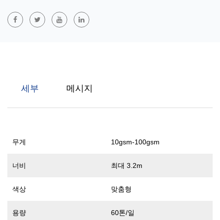
드 공정을 통해 폴리프로필렌 소재로 만들어졌습니다. S는 단일층
스펀본드, SS는 이중층 스펀본드, SSS는 삼중층 스펀본드 구조를
나타냅니다. 층수가 증가함에 따라 이러한 부직포의 강도, 두께 및
성능이 점차 향상됩니다. 의료 및 건강, 포장, 농업 및 건설 분야에
널리 사용되며 통기성, 내구성 및 방수성이 우수합니다.
세부
메시지
무게
10gsm-100gsm
너비
최대 3.2m
색상
맞춤형
용량
60톤/일