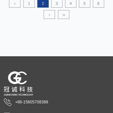
한 액체가 노출될 수 있습니다. 부직포 수술용 가운은 액체 침투 방
‹
1
2
3
4
5
6
지 특성이 뛰어나 액체 오염으로부터 의료진을 보호할 수 있습니다.
›
››
입자 비산 차단: 수술 중 발생하는 입자 비산은 의료진과 환자에게
감염 위험을 초래할 수 있습니다. 부직포 수술용 가운은 이러한 입자
를 효과적으로 차단할 수 있습니다. 편안함과 통기성:...
+86-15605708388