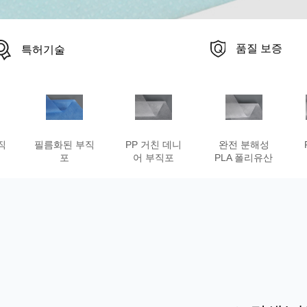
품질 보증
특허기술
직
필름화된 부직
PP 거친 데니
완전 분해성
포
어 부직포
PLA 폴리유산