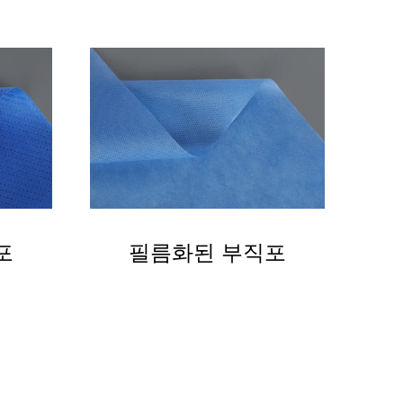
포
필름화된 부직포
P