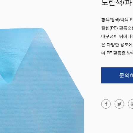
노란색/파
황색/청색/백색 P
틸렌(PE) 필름으
내구성이 뛰어나며
은 다양한 용도에
며 PE 필름은 
문의