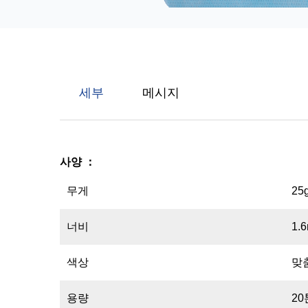
세부
메시지
사양
：
무게
25
너비
1.
색상
맞
용량
20