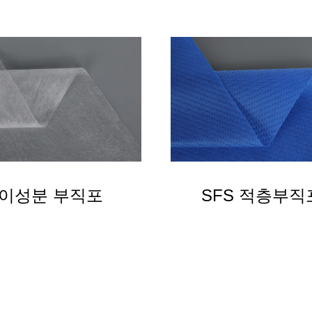
이성분 부직포
SFS 적층부직