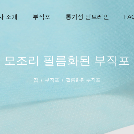
사 소개
부직포
통기성 멤브레인
FA
모조리 필름화된 부직포
집
/
부직포
/
필름화된 부직포