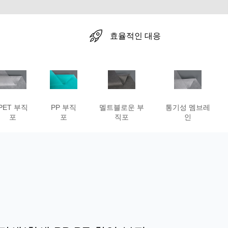
효율적인 대응
PET 부직
PP 부직
멜트블로운 부
통기성 멤브레
포
포
직포
인