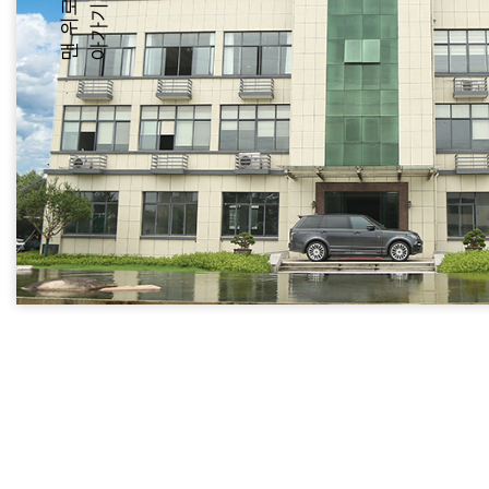
맨
위
로
돌
아
가
기