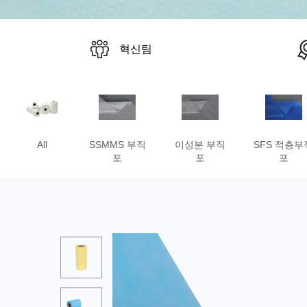
혁신팀
All
SSMMS 부직
이성분 부직
SFS 적층부
포
포
포