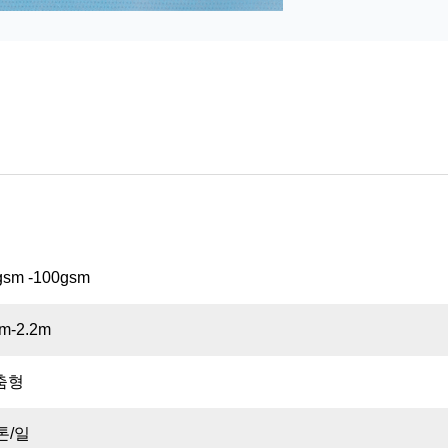
gsm -100gsm
6m-2.2m
춤형
톤/일